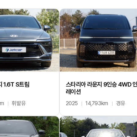
1.6T S트림
스타리아 라운지 9인승 4WD 
레이션
km
휘발유
2025
14,793km
경유