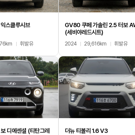
T 익스클루시브
GV80 쿠페 가솔린 2.5 터보 
(세비야레드시트)
676km
휘발유
2024
29,616km
휘발유
 터보 디에센셜 (티탄그레
더뉴 티볼리 1.6 V3