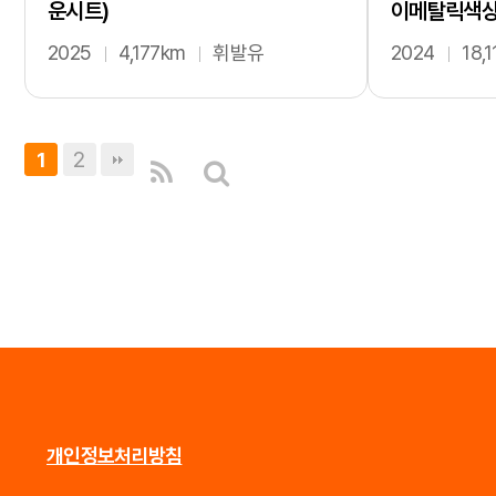
운시트)
이메탈릭색상
2025
4,177km
휘발유
2024
18,
2
1
개인정보처리방침