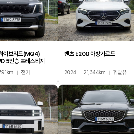
하이브리드(MQ4)
벤츠 E200 아방가르드
2WD 5인승 프레스티지
791km
전기
2024
21,644km
휘발유