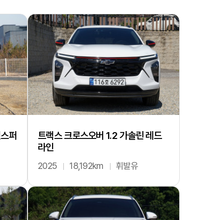
인스퍼
트랙스 크로스오버 1.2 가솔린 레드
라인
2025
18,192km
휘발유