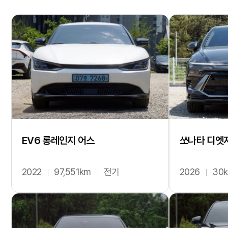
EV6 롱레인지 어스
쏘나타 디엣지 
2022
97,551km
전기
2026
30