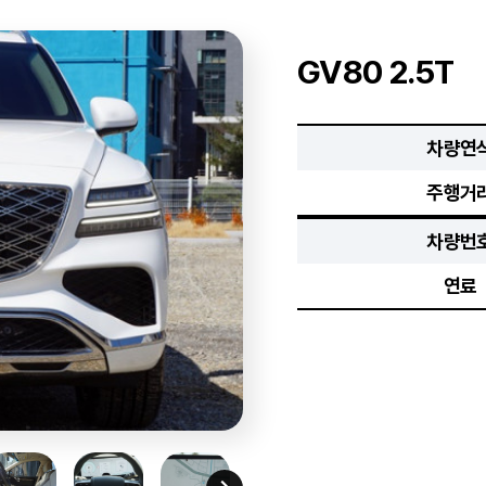
GV80 2.5T
차량연
주행거
차량번
연료