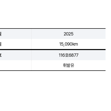
식
2025
리
15,090km
호
116호6877
휘발유