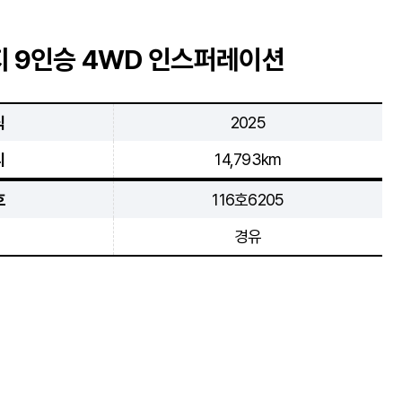
 9인승 4WD 인스퍼레이션
식
2025
리
14,793km
호
116호6205
경유