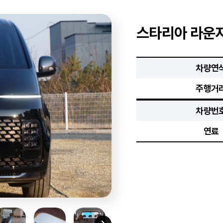
스타리아 라운지
차량연
주행거
차량번
연료