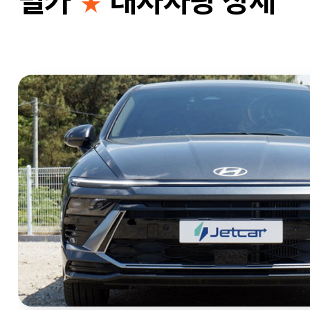
별카
대차차량 상세
★