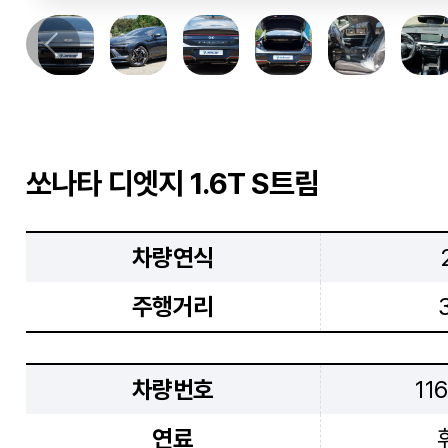
쏘나타 디엣지 1.6T S트림
차량연식
주행거리
차량번호
11
연료